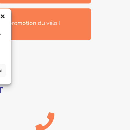
 la promotion du vélo !
.
es
r
