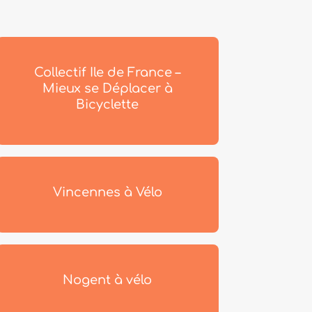
Collectif Ile de France –
Mieux se Déplacer à
Bicyclette
Vincennes à Vélo
Nogent à vélo