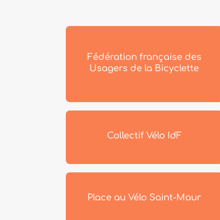
Fédération française des
Usagers de la Bicyclette
Collectif Vélo IdF
Place au Vélo Saint-Maur