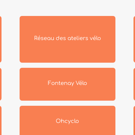
Réseau des ateliers vélo
Fontenay Vélo
Ohcyclo