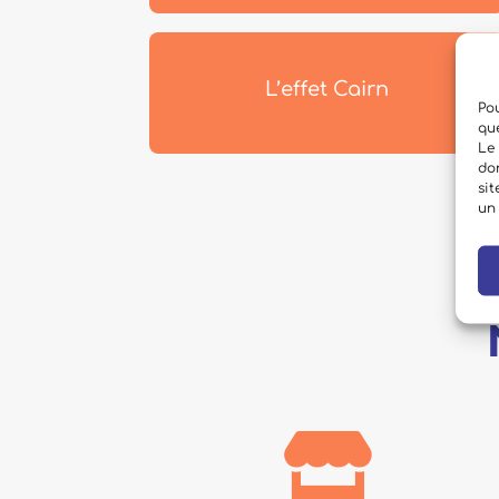
​L’effet Cairn
Pou
qu
Le 
do
sit
un 
